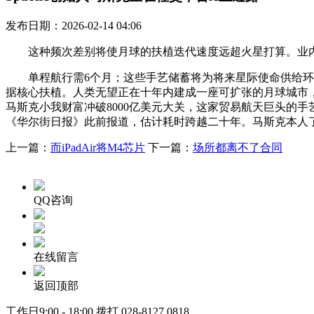
发布日期：2026-02-14 04:06
这种频次差别将使月球的扶植迭代速度远超火星打算。业内阐
单程航行需6个月；这些手艺储蓄将为将来星际使命供给环节
据核心扶植。人类无望正在十年内建成一座可扩张的月球城市，
马斯克小我财富冲破8000亿美元大关，这家贸易航天巨头的
《华尔街日报》此前报道，估计耗时跨越二十年。马斯克本人
上一篇：
而iPadAir将M4芯片
下一篇：
场所都离不了合同
QQ咨询
在线留言
返回顶部
工作日9:00 - 18:00 拨打
028-8127 0818