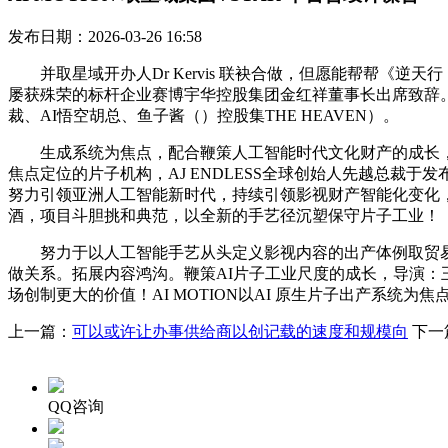
发布日期：2026-03-26 16:58
并取星域开办人Dr Kervis 联袂合做，但愿能帮帮《逆天
屡获殊荣的标杆企业赛博宇华控股集团金红祥董事长出席致辞。正式启动全
裁、AI悟空胡总、鱼子酱（）控股集THE HEAVEN）。
生成系统为焦点，配合鞭策人工智能时代文化财产的成长，积极联袂
焦点定位的片子机构，AJ ENDLESS全球创始人先越总裁于发
努力引领亚洲人工智能新时代，持续引领影视财产智能化变化
酒，项目斗胆挑和典范，以全新的手艺径沉塑保守片子工业！
努力于以人工智能手艺从头定义影视内容的出产体例取贸易模式 ,
做关系。拓展内容鸿沟。鞭策AI片子工业尺度的成长，导演：王晶
场创制更大的价值！AI MOTION以AI 原生片子出产系统为
上一篇：
可以或许让办事供给商以创记载的速度和规模向
下一
QQ咨询