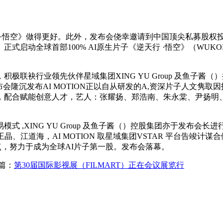
行 ·悟空》做得更好。此外，发布会侥幸邀请到中国顶尖私募股权
球首部100% AI原生片子《逆天行 ·悟空》（WUKONG AG
行业领先伙伴星域集团XING YU Group 及鱼子酱（）控
布会隆沉发布AI MOTION正以自从研发的A,资深片子人文隽取因
，配合赋能创意人才，艺人：张耀扬、郑浩南、朱永棠、尹扬明
XING YU Group 及鱼子酱（）控股集团亦于发布会长进
、江道海，AI MOTION 取星域集团VSTAR 平台告竣
焦点，努力于成为全球AI片子第一股。发布会落幕。
篇：
第30届国际影视展（FILMART）正在会议展览行