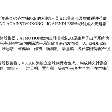
投资基金劣势本钱PREIPO创始人吴克忠董事长及智能硬件范畴
AINSTWUKONG ·JC AJENDLESS全球创始人先越总
股集团，AI MOTION做为全球首批以AI原生片子出产系统为
扮演孙悟空深切的陈浩平易近欣喜表态发布会，AJ ENDLESS
、庄思敏、何佩瑜、邵初、杨潮凯、唐嘉麟、及伍韵婷等配合祝
行股权置换，VSTAR 为建立全球创做者生态，构成持久计谋合
计谋合做，掌管人 ：洪天明、贾可尧，等候将来各方合力正在本钱市